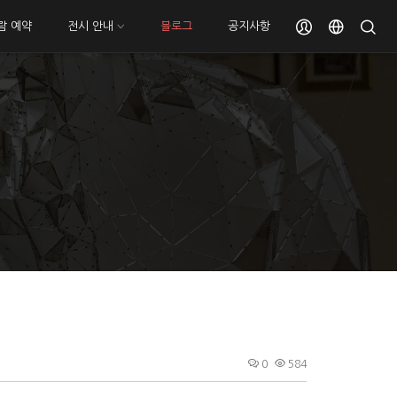
람 예약
전시 안내
블로그
공지사항
0
584