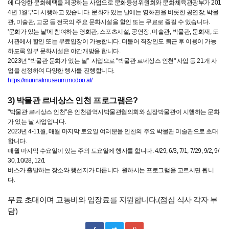
에
다양한
문화혜택을
제공하는
사업으로
문화융성위원회와
문화체육관광부가
201
4
년
1
월부터
시행하고
있습니다
.
문화가
있는
날에는
영화관을
비롯한
공연장
,
박물
관
,
미술관
,
고궁
등
전국의
주요
문화시설을
할인
또는
무료로
즐길
수
있습니다
.
'
문화가
있는
날
'
에
참여하는
영화관
,
스포츠시설
,
공연장
,
미술관
,
박물관
,
문화재
,
도
서관에서
할인
또는
무료입장이
가능합니다
.
더불어
직장인도
퇴근
후
이용이
가능
하도록
일부
문화시설은
야간개방을
합니다
.
2023
년
“
박물관
문화가
있는
날
”
사업으로
"
박물관
르네상스
인천
"
사업
등
21
개
사
업을
선정하여
다양한
행사를
진행합니다
.
https://munnalmuseum.modoo.at/
3)
박물관
르네상스
인천
프로그램은
?
"
박물관
르네상스
인천
"
은
인천광역시박물관협의회와
심장박물관이
시행하는
문화
가
있는
날
사업입니다
.
2023
년
4-11
월
,
매월
마지막
토요일
여러분을
인천의
주요
박물관
미술관으로
초대
합니다
.
매월
마지막
수요일이
있는
주의
토요일에
행사를
합니다
. 4/29, 6/3, 7/1, 7/29, 9/2, 9/
30, 10/28, 12/1
버스가
출발하는
장소와
행선지가
다릅니다
.
원하시는
프로그램을
고르시면
됩니
다
.
무료
초대이며
교통비와
입장료를
지원합니다
.(
점심
식사
각자
부
담
)