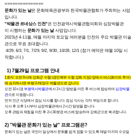
===============
문화가 있는 날
은 문화체육관광부와 한국박물관협회가 주최하는 사업
입니다.
"
박물관
르네상스
인천
"
은
인천광역시박물관협의회와
심장박물관
이
시행하는
문화가
있는
날
사업입니다
.
2023
년
4-11
월
,
매월
마지막
토요일
여러분을
인천의
주요
박물관
미술
관으로
무료
초대합니다
.
4/29, 6/3, 7/1, 7/29, 9/2, 9/30, 10/28, 12/1 (참가 예약은 매월 10일 시
작합니다.)
1) 7
월
29
일
프로그램
안내
1호자: 오전
9
시에
강화군 수협 (경인북부 수협 강화 지점) 앞에서 버스(화이트 투어)
에
승차하시면
부평구/계양구 박물관
으로
갑니다
.
오전 10시경
부평역사박물관
에서 2시간 탐방을 마친 후 버스에 탑승하여
심장박물
관
으로 이동합니다.
먼저 인근 식당에서 점심 식사를 합니다.
점심 식사는 각자 부담으로 합니다.
식사 후 오후 1시부터 심장박물관에서 2시간 탐방을 합니다.
오후 관람과 체험을 마친 후 2시30분경 버스에 탑승하여 강화군으로 복귀합니다.
2) "
박물관
문화가
있는
날
"
프로그램은
?
문화가
있는
날은
국민이
일상에서
문화를
쉽게
접할
수
있도록
매달
마지막
수요일