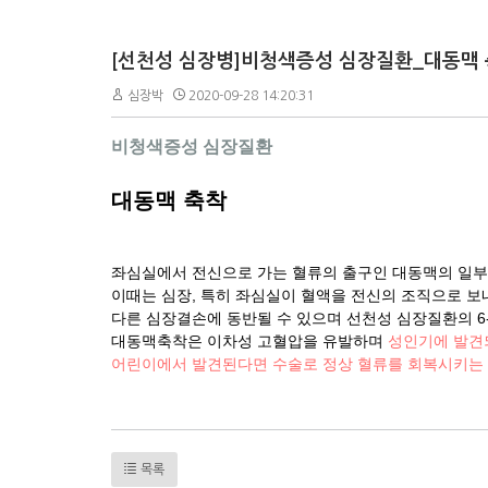
[선천성 심장병]비청색증성 심장질환_대동맥
심장박
2020-09-28 14:20:31
비청색증성 심장질환
대동맥 축착
좌심실에서 전신으로 가는 혈류의 출구인 대동맥의 일부
이때는 심장, 특히 좌심실이 혈액을 전신의 조직으로 보내
다른 심장결손에 동반될 수 있으며
선천성 심장질환의 6
대동맥축착은 이차성 고혈압을 유발하며
성인기에 발견
어린이에서 발견된다면 수술로 정상 혈류를 회복시키는 
목록