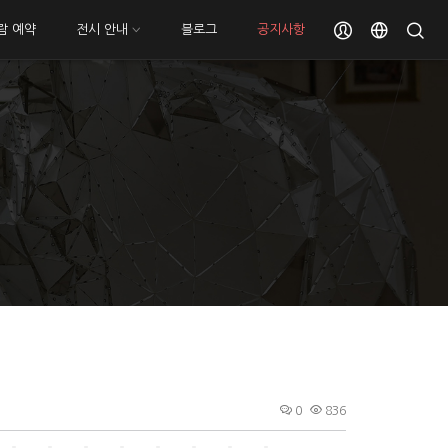
람 예약
전시 안내
블로그
공지사항
0
836